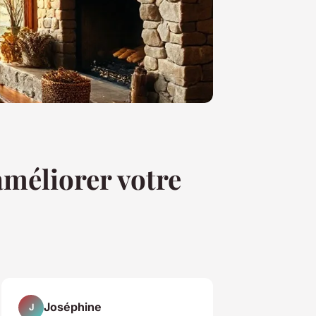
améliorer votre
Joséphine
J