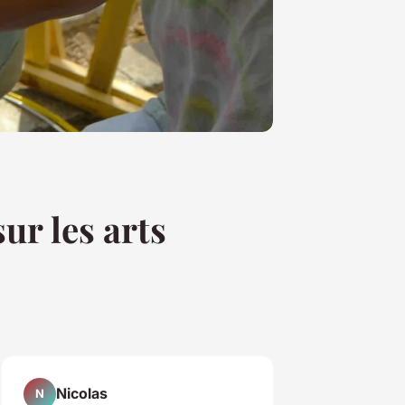
ur les arts
Nicolas
N